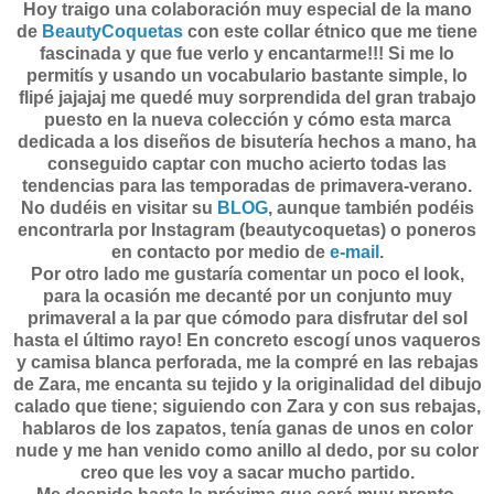
Hoy traigo una colaboración muy especial de la mano
de
BeautyCoquetas
con este collar étnico que me tiene
fascinada y que fue verlo y encantarme!!! Si me lo
permitís y usando un vocabulario bastante simple, lo
flipé jajajaj me quedé muy sorprendida del gran trabajo
puesto en la nueva colección y cómo esta marca
dedicada a los diseños de bisutería hechos a mano, ha
conseguido captar con mucho acierto todas las
tendencias para las temporadas de primavera-verano.
No dudéis en visitar su
BLOG
, aunque también podéis
encontrarla por Instagram (beautycoquetas) o poneros
en contacto por medio de
e-mail
.
Por otro lado me gustaría comentar un poco el look,
para la ocasión me decanté por un conjunto muy
primaveral a la par que cómodo para disfrutar del sol
hasta el último rayo! En concreto escogí unos vaqueros
y camisa blanca perforada, me la compré en las rebajas
de Zara, me encanta su tejido y la originalidad del dibujo
calado que tiene; siguiendo con Zara y con sus rebajas,
hablaros de los zapatos, tenía ganas de unos en color
nude y me han venido como anillo al dedo, por su color
creo que les voy a sacar mucho partido.