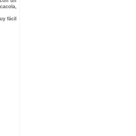
 con un
cacola,
y fácil