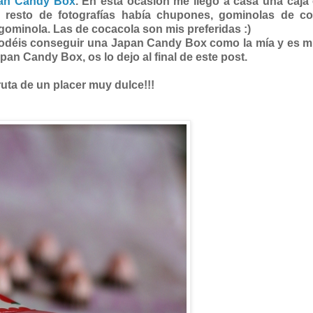
an Candy Box
. En esta ocasión me llegó a casa una caja
 resto de fotografías había chupones, gominolas de co
a gominola. Las de cocacola son mis preferidas :)
odéis conseguir una Japan Candy Box como la mía y es mu
pan Candy Box, os lo dejo al final de este post.
ruta de un placer muy dulce!!!