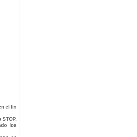
 el fin
ro STOP,
ndo los