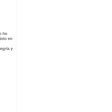
o he
isto en
egría y