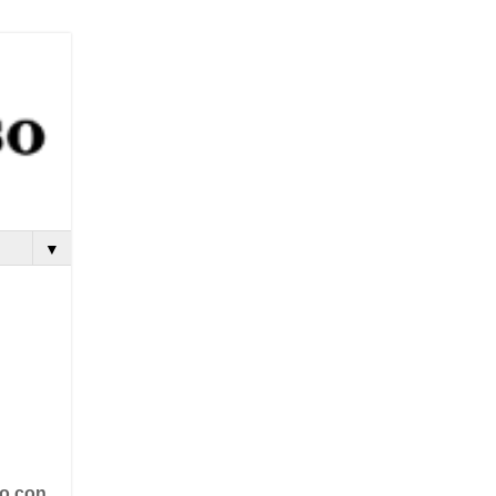
▼
to con