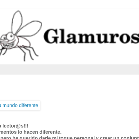
a lector@s!!!
mentos lo hacen diferente.
 pero he querido darle mi toque personal y crear un conjun