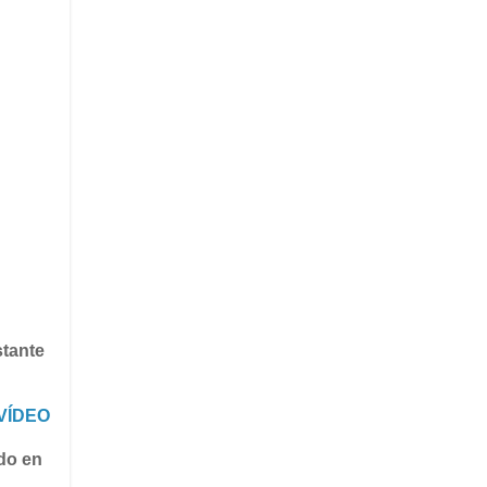
stante
VÍDEO
ado en