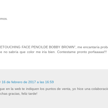
imos.
or "RETOUCHING FACE PENCILDE BOBBY BROWN", me encantaría proba
 no sabría que color me iría bien. Contestame pronto porfaaaaa!!! 
16 de febrero de 2017 a las 16:59
ue en la web te indiquen los puntos de venta, yo hice una colaboraci
chas gracias, feliz tarde!