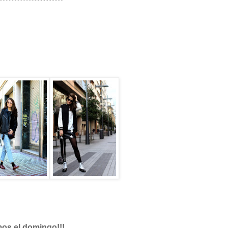
*********************
os el domingo!!!