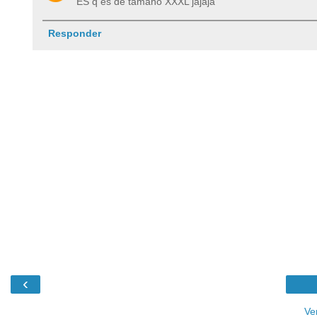
ES q es de tamaño XXXL jajaja
Responder
‹
Ve