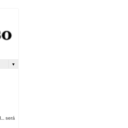
▼
.. será