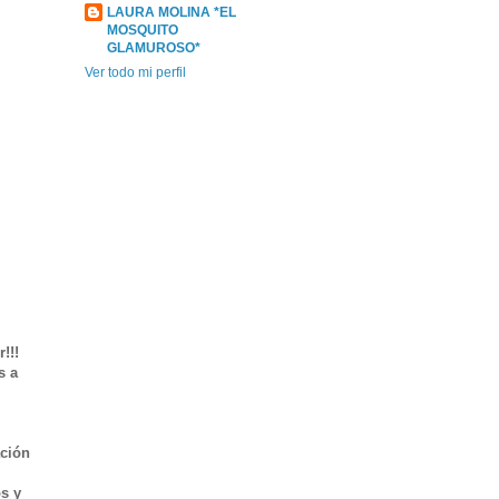
LAURA MOLINA *EL
MOSQUITO
GLAMUROSO*
Ver todo mi perfil
!!!
s a
ación
os y