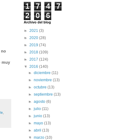
1
7
4
7
2
0
6
Archivo del blog
►
2021
(3)
►
2020
(28)
►
2019
(74)
a no
►
2018
(109)
►
2017
(124)
o muy
▼
2016
(140)
►
diciembre
(11)
►
noviembre
(13)
►
octubre
(13)
►
septiembre
(13)
►
agosto
(6)
►
julio
(11)
le
,
►
junio
(13)
►
mayo
(13)
►
abril
(13)
▼
marzo
(10)