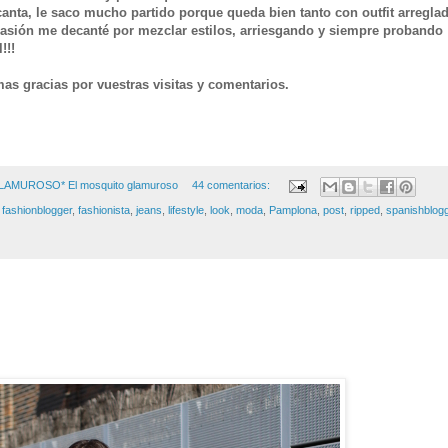
anta, le saco mucho partido porque queda bien tanto con outfit arregla
casión me decanté por mezclar estilos, arriesgando y siempre probando
!!!
as gracias por vuestras visitas y comentarios.
GLAMUROSO*
El mosquito glamuroso
44 comentarios:
,
fashionblogger
,
fashionista
,
jeans
,
lifestyle
,
look
,
moda
,
Pamplona
,
post
,
ripped
,
spanishblog