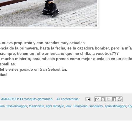
 nueva propuesta y con prendas muy actuales.
ncia de la primavera, hasta la fecha, es la cazadora bomber, pero la mí
siempre, tienen un rollo americano que me chifla, a vosotros???
e mucho misterio, para mí esta prenda como mejor queda es en un estil
patillas.
 del viernes pasado en San Sebastián.
tas!
GLAMUROSO*
El mosquito glamuroso
41 comentarios:
hion
,
fashionblogger
,
fashionista
,
itgirl
,
lifestyle
,
look
,
Pamplona
,
sneakers
,
spanishblogger
,
sty