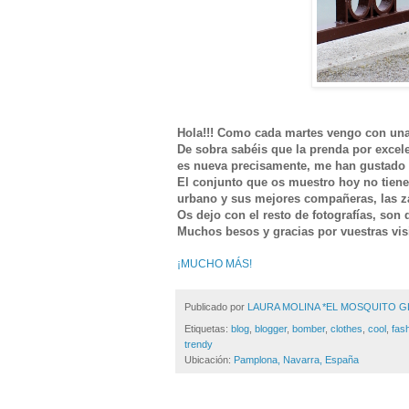
Hola!!! Como cada martes vengo con una
De sobra sabéis que la prenda por excele
es nueva precisamente, me han gustado 
El conjunto que os muestro hoy no tien
urbano y sus mejores compañeras, las za
Os dejo con el resto de fotografías, son
Muchos besos y gracias por vuestras visi
¡MUCHO MÁS!
Publicado por
LAURA MOLINA *EL MOSQUITO 
Etiquetas:
blog
,
blogger
,
bomber
,
clothes
,
cool
,
fas
trendy
Ubicación:
Pamplona, Navarra, España