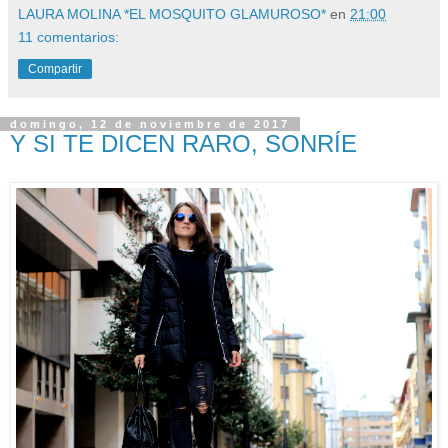
LAURA MOLINA *EL MOSQUITO GLAMUROSO*
en
21:00
11 comentarios:
Compartir
domingo, 12 de noviembre de 2017
Y SI TE DICEN RARO, SONRÍE