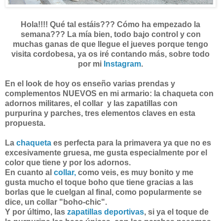
Hola!!!! Qué tal estáis??? Cómo ha empezado la
semana??? La mía bien, todo bajo control y con
muchas ganas de que llegue el jueves porque tengo
visita cordobesa, ya os iré contando más, sobre todo
por mi
Instagram
.
En el look de hoy os enseño varias prendas y
complementos NUEVOS en mi armario: la chaqueta con
adornos militares, el collar y las zapatillas con
purpurina y parches, tres elementos claves en esta
propuesta.
La
chaqueta
es perfecta para la primavera ya que no es
excesivamente gruesa, me gusta especialmente por el
color que tiene y por los adornos.
En cuanto al
collar,
como veis, es muy bonito y me
gusta mucho el toque boho que tiene gracias a las
borlas que le cuelgan al final, como popularmente se
dice, un collar "boho-chic".
Y por último, las
zapatillas deportivas
, si ya el toque de