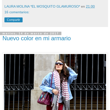
LAURA MOLINA *EL MOSQUITO GLAMUROSO*
en
21:00
16 comentarios:
Compartir
martes, 14 de marzo de 2017
Nuevo color en mi armario