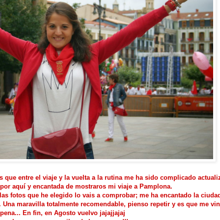
 que entre el viaje y la vuelta a la rutina me ha sido complicado actualiz
 por aquí y encantada de mostraros mi viaje a Pamplona.
las fotos que he elegido lo vais a comprobar; me ha encantado la ciudad
... Una maravilla totalmente recomendable, pienso repetir y es que me vi
pena... En fin, en Agosto vuelvo jajajjajaj