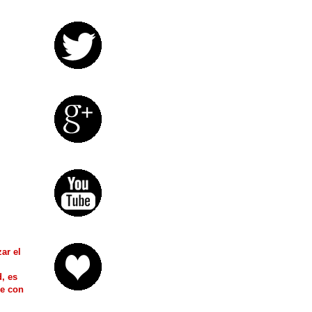
ar el
, es
ne con