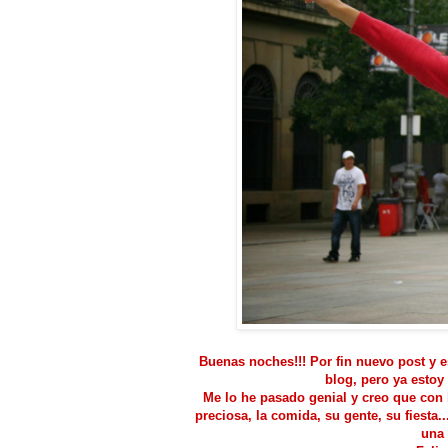
Buenas noches!!! Por fin nuevo post y es
blog, pero ya estoy
Me lo he pasado genial y creo que con 
preciosa, la comida, su gente, su fiesta
una 