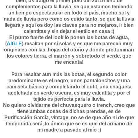
bien, os traigo el primer post del 2015 lleno de
complementos para la lluvia, se que estamos teniendo
un tiempo espectacular en todo el país, mucho sol y
nada de lluvia pero como os cuido tanto, se que la lluvia
llegará y aquí os doy las claves para no mojaros, ir bien
calentitas y sin dejar el estilo en casa :)
El punto fuerte del look lo ponen las botas de agua,
(
AIGLE
) resaltan por si solas y es que me parecen muy
originales con las hojas del otoño y donde predominan
los colores tierra, el marrón y sobretodo el verde, que
me encanta!
Para resaltar aun más las botas, el segundo color
predominante es el negro, unos pantaloncitos y una
camiseta básica y completando el oufit, una chaqueta
acolchada en verde oscura, es muy calentita y por el
tejido es perfecta para la lluvia.
No quiero olvidarme del chuvasquero o trench, creo que
tiene ambas cosas de dichas prendas, es de
Purificación García, vintage, no se de que año ni de que
temporada será, lo único que se es que del armario de
mi madre a pasado al mío :)