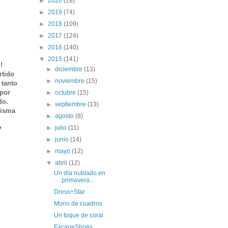
►
2020
(28)
►
2019
(74)
►
2018
(109)
►
2017
(124)
►
2016
(140)
▼
2015
(141)
!
►
diciembre
(13)
rtido
►
noviembre
(15)
 tanto
 por
►
octubre
(15)
do.
►
septiembre
(13)
misma
►
agosto
(8)
►
julio
(11)
s?
►
junio
(14)
►
mayo
(12)
▼
abril
(12)
Un día nublado en
primavera...
Dress+Star
Mono de cuadros
Un toque de coral
EscapeShoes