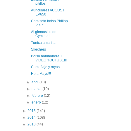
pitillos!!!
Auriculares AUGUST
EP650
Camiseta bolso Philipp
Plein
Al gimnasio con
Gymtote!
Túnica amarilla
Skechers
Bolso bombonera +
VÍDEO YOUTUBE!!!
Camuflaje y rayas
Hola Mayo!!!
►
abril
(13)
►
marzo
(10)
►
febrero
(12)
►
enero
(12)
►
2015
(141)
►
2014
(108)
►
2013
(44)