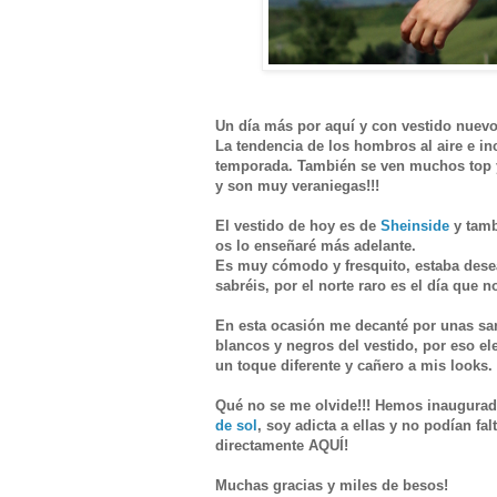
Un día más por aquí y con vestido nuev
La tendencia de los hombros al aire e in
temporada. También se ven muchos top y 
y son muy veraniegas!!!
El vestido de hoy es de
Sheinside
y tamb
os lo enseñaré más adelante.
Es muy cómodo y fresquito, estaba dese
sabréis, por el norte raro es el día que n
En esta ocasión me decanté por unas sand
blancos y negros del vestido, por eso el
un toque diferente y cañero a mis looks.
Qué no se me olvide!!! Hemos inaugurad
de sol
, soy adicta a ellas y no podían fal
directamente AQUÍ!
Muchas gracias y miles de besos!