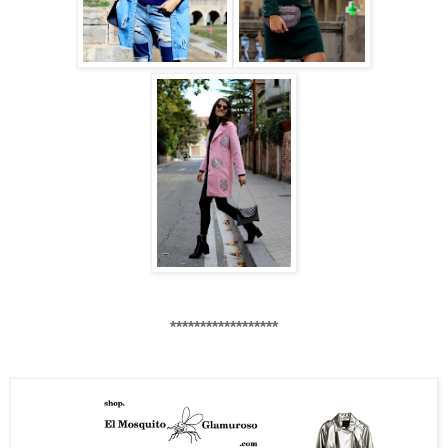
******************