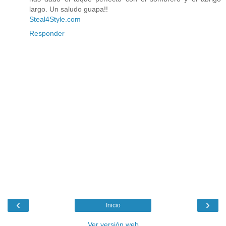
largo. Un saludo guapa!!
Steal4Style.com
Responder
‹
›
Inicio
Ver versión web