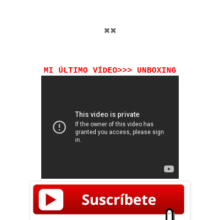
✖✖
MI ÚLTIMO VÍDEO>>> UNBOXING