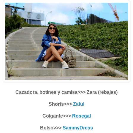
Cazadora, botines y camisa>>> Zara (rebajas)
Shorts>>>
Zaful
Colgante>>>
Rosegal
Bolso>>>
SammyDress