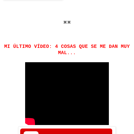
✖✖
MI ÚLTIMO VÍDEO: 4 COSAS QUE SE ME DAN MUY
MAL...