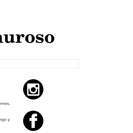
ernes,
ango y