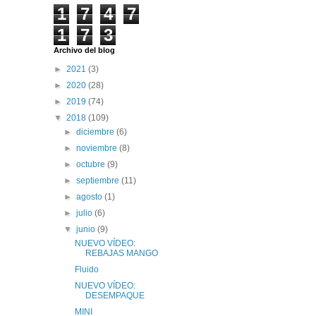
1
7
4
7
1
7
3
Archivo del blog
►
2021
(3)
►
2020
(28)
►
2019
(74)
▼
2018
(109)
►
diciembre
(6)
►
noviembre
(8)
►
octubre
(9)
►
septiembre
(11)
►
agosto
(1)
►
julio
(6)
▼
junio
(9)
NUEVO VÍDEO:
REBAJAS MANGO
Fluido
NUEVO VÍDEO:
DESEMPAQUE
MINI