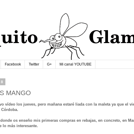
Facebook
Twitter
G+
Mi canal YOUTUBE
18
AS MANGO
o vídeo los jueves, pero mañana estaré liada con la maleta ya que el vi
a Córdoba.
na donde os enseño mis primeras compras en rebajas, en concreto, en M
 lo más interesante.