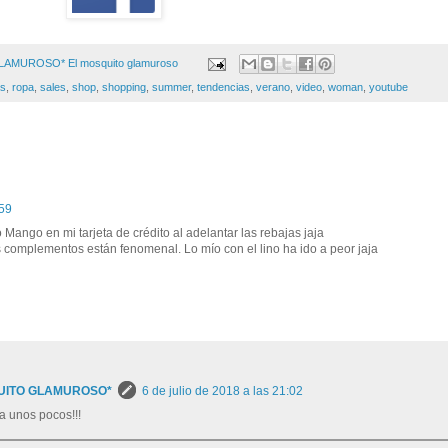
GLAMUROSO*
El mosquito glamuroso
as
,
ropa
,
sales
,
shop
,
shopping
,
summer
,
tendencias
,
verano
,
video
,
woman
,
youtube
:59
Mango en mi tarjeta de crédito al adelantar las rebajas jaja
complementos están fenomenal. Lo mío con el lino ha ido a peor jaja
UITO GLAMUROSO*
6 de julio de 2018 a las 21:02
ta unos pocos!!!