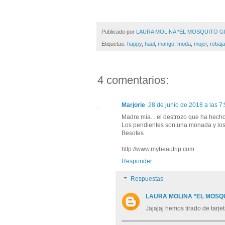
Publicado por
LAURA MOLINA *EL MOSQUITO 
Etiquetas:
happy
,
haul
,
mango
,
moda
,
mujer
,
rebaj
4 comentarios:
Marjorie
28 de junio de 2018 a las 7
Madre mía... el destrozo que ha hecho 
Los pendientes son una monada y los 
Besotes
http://www.mybeautrip.com
Responder
Respuestas
LAURA MOLINA *EL MOSQ
Jajajaj hemos tirado de tarje