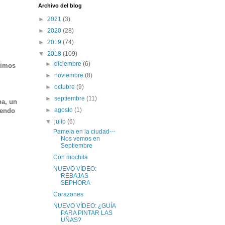
Archivo del blog
►
2021
(3)
►
2020
(28)
►
2019
(74)
▼
2018
(109)
►
diciembre
(6)
limos
►
noviembre
(8)
►
octubre
(9)
►
septiembre
(11)
pa, un
►
agosto
(1)
iendo
▼
julio
(6)
Pamela en la ciudad---
Nos vemos en
Septiembre
Con mochila
NUEVO VÍDEO:
REBAJAS
SEPHORA
Corazones
NUEVO VÍDEO: ¿GUÍA
PARA PINTAR LAS
UÑAS?