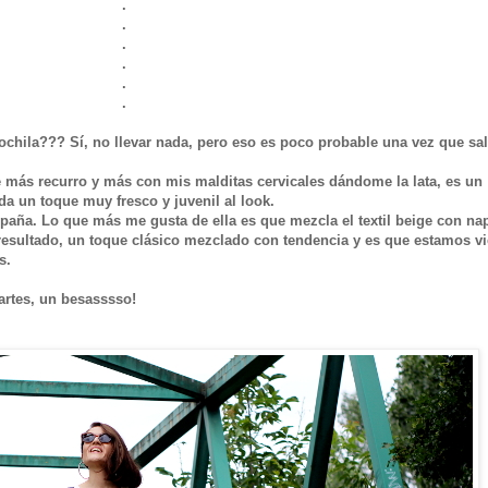
.
.
.
.
.
.
hila??? Sí, no llevar nada, pero eso es poco probable una vez que sa
e más recurro y más con mis malditas cervicales dándome la lata, es un
da un toque muy fresco y juvenil al look.
aña. Lo que más me gusta de ella es que mezcla el textil beige con na
resultado, un toque clásico mezclado con tendencia y es que estamos v
s.
rtes, un besasssso!