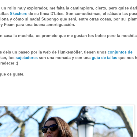
un rollo muy explorador, me falta la cantimplora, cierto, pero quise dar
illas
Skechers
de su línea D'Lites. Son comodísimas, el sábado las pus
ona y cómo si nada! Supongo que será, entre otras cosas, por su
p
lant
y Foam para una buena amortiguación.
 casa la mochila, os prometo que me gustan los bolso pero la mochil
s deis un paseo por la web de Hunkemöller, tienen unos
conjuntos de
tan, los
sujetadores
son una monada y con una
guía de tallas
que nos 
radecer ;)
que os guste.