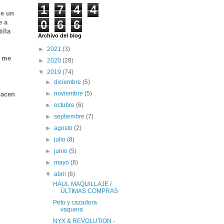
1
7
4
4
le un
0
6
6
e a
illa
Archivo del blog
►
2021
(3)
a me
►
2020
(28)
▼
2019
(74)
►
diciembre
(5)
►
noviembre
(5)
hacen
►
octubre
(6)
►
septiembre
(7)
►
agosto
(2)
►
julio
(8)
►
junio
(5)
►
mayo
(8)
▼
abril
(6)
HAUL MAQUILLAJE /
ÚLTIMAS COMPRAS
Peto y cazadora
vaquera
NYX & REVOLUTION -