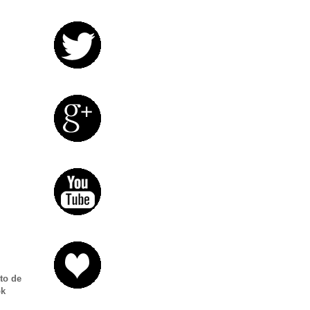
to de
ok