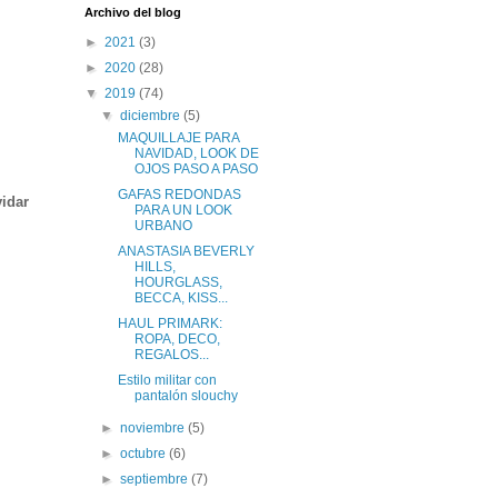
Archivo del blog
►
2021
(3)
►
2020
(28)
▼
2019
(74)
▼
diciembre
(5)
MAQUILLAJE PARA
NAVIDAD, LOOK DE
.
OJOS PASO A PASO
GAFAS REDONDAS
vidar
PARA UN LOOK
URBANO
ANASTASIA BEVERLY
HILLS,
HOURGLASS,
BECCA, KISS...
HAUL PRIMARK:
ROPA, DECO,
REGALOS...
Estilo militar con
pantalón slouchy
►
noviembre
(5)
►
octubre
(6)
►
septiembre
(7)