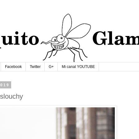
Facebook
Twitter
G+
Mi canal YOUTUBE
2019
 slouchy