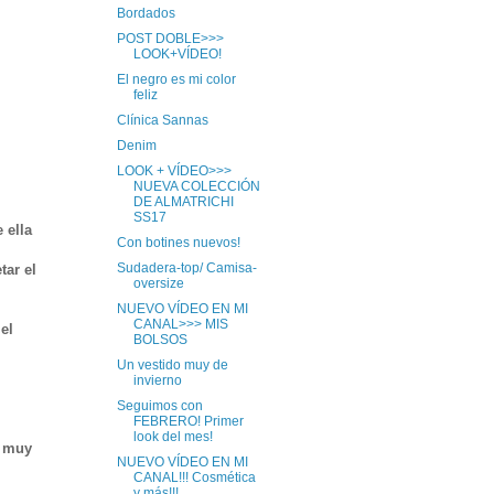
Bordados
POST DOBLE>>>
LOOK+VÍDEO!
El negro es mi color
feliz
Clínica Sannas
Denim
LOOK + VÍDEO>>>
NUEVA COLECCIÓN
DE ALMATRICHI
SS17
 ella
Con botines nuevos!
Sudadera-top/ Camisa-
tar el
oversize
NUEVO VÍDEO EN MI
CANAL>>> MIS
el
BOLSOS
Un vestido muy de
invierno
Seguimos con
FEBRERO! Primer
look del mes!
n muy
NUEVO VÍDEO EN MI
CANAL!!! Cosmética
y más!!!