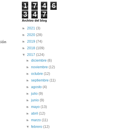
1
7
4
6
3
4
7
Archivo del blog
►
2021
(3)
►
2020
(28)
►
2019
(74)
ción
►
2018
(109)
▼
2017
(124)
►
diciembre
(6)
►
noviembre
(12)
►
octubre
(12)
►
septiembre
(11)
►
agosto
(4)
►
julio
(9)
►
junio
(9)
►
mayo
(13)
►
abril
(12)
►
marzo
(11)
▼
febrero
(12)