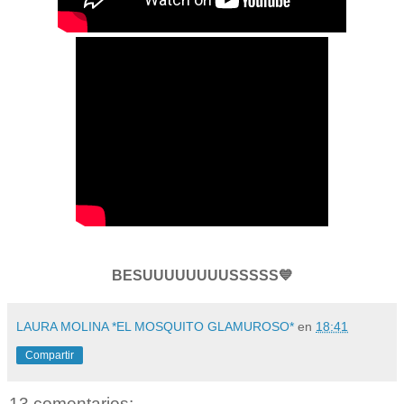
BESUUUUUUUUSSSSS💙
LAURA MOLINA *EL MOSQUITO GLAMUROSO*
en
18:41
Compartir
13 comentarios: