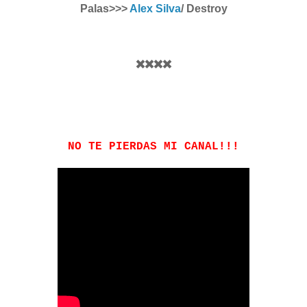
Palas>>>
Alex Silva
/ Destroy
✖️✖️✖️✖️
NO TE PIERDAS MI CANAL!!!