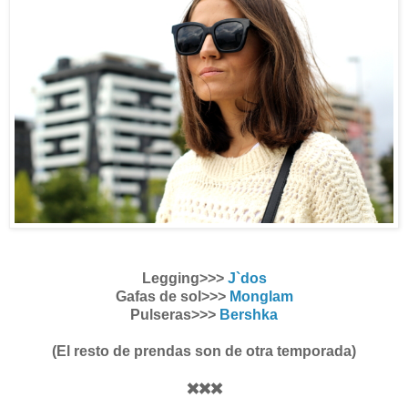
Legging>>>
J`dos
Gafas de sol>>>
Monglam
Pulseras>>>
Bershka
(El resto de prendas son de otra temporada)
✖️✖️✖️