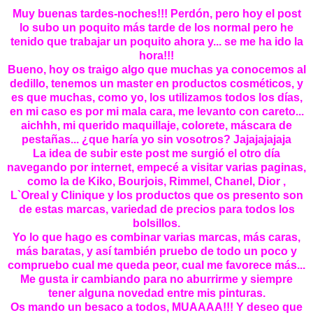
Muy buenas tardes-noches!!! Perdón, pero hoy el post
lo subo un poquito más tarde de los normal pero he
tenido que trabajar un poquito ahora y... se me ha ido la
hora!!!
Bueno, hoy os traigo algo que muchas ya conocemos al
dedillo, tenemos un master en productos cosméticos, y
es que muchas, como yo, los utilizamos todos los días,
en mi caso es por mi mala cara, me levanto con careto...
aichhh, mi querido maquillaje, colorete, máscara de
pestañas... ¿que haría yo sin vosotros? Jajajajajaja
La idea de subir este post me surgió el otro día
navegando por internet, empecé a visitar varias paginas,
como la de Kiko, Bourjois, Rimmel, Chanel, Dior ,
L`Oreal y Clinique y los productos que os presento son
de estas marcas, variedad de precios para todos los
bolsillos.
Yo lo que hago es combinar varias marcas, más caras,
más baratas, y así también pruebo de todo un poco y
compruebo cual me queda peor, cual me favorece más...
Me gusta ir cambiando para no aburrirme y siempre
tener alguna novedad entre mis pinturas.
Os mando un besaco a todos, MUAAAA!!! Y deseo que