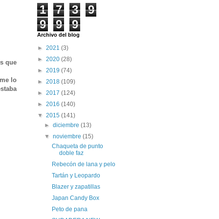
1
7
3
9
9
9
9
Archivo del blog
►
2021
(3)
►
2020
(28)
is que
►
2019
(74)
 me lo
►
2018
(109)
estaba
►
2017
(124)
►
2016
(140)
▼
2015
(141)
►
diciembre
(13)
▼
noviembre
(15)
Chaqueta de punto
doble faz
Rebecón de lana y pelo
Tartán y Leopardo
Blazer y zapatillas
Japan Candy Box
Peto de pana