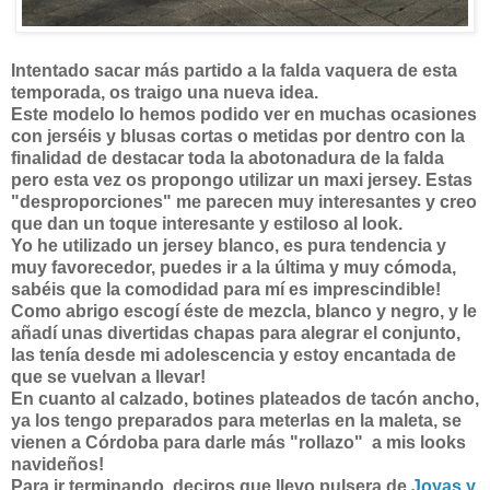
Intentado sacar más partido a la falda vaquera de esta
temporada, os traigo una nueva idea.
Este modelo lo hemos podido ver en muchas ocasiones
con jerséis y blusas cortas o metidas por dentro con la
finalidad de destacar toda la abotonadura de la falda
pero esta vez os propongo utilizar un maxi jersey. Estas
"desproporciones" me parecen muy interesantes y creo
que dan un toque interesante y estiloso al look.
Yo he utilizado un jersey blanco, es pura tendencia y
muy favorecedor, puedes ir a la última y muy cómoda,
sabéis que la comodidad para mí es imprescindible!
Como abrigo escogí éste de mezcla, blanco y negro, y le
añadí unas divertidas chapas para alegrar el conjunto,
las tenía desde mi adolescencia y estoy encantada de
que se vuelvan a llevar!
En cuanto al calzado, botines plateados de tacón ancho,
ya los tengo preparados para meterlas en la maleta, se
vienen a Córdoba para darle más "rollazo" a mis looks
navideños!
Para ir terminando, deciros que llevo pulsera de
Joyas y