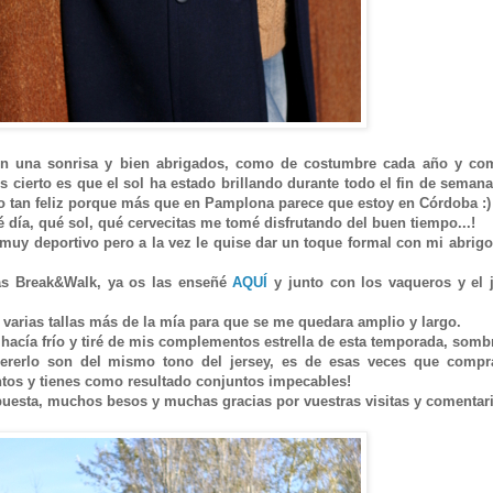
on una sonrisa y bien abrigados, como de costumbre cada año y co
cierto es que el sol ha estado brillando durante todo el fin de semana
o tan feliz porque más que en Pamplona parece que estoy en Córdoba :)
 día, qué sol, qué cervecitas me tomé disfrutando del buen tiempo...!
muy deportivo pero a la vez le quise dar un toque formal con mi abrigo
las Break&Walk, ya os las enseñé
AQUÍ
y junto con los vaqueros y el 
í varias tallas más de la mía para que se me quedara amplio y largo.
, hacía frío y tiré de mis complementos estrella de esta temporada, somb
ererlo son del mismo tono del jersey, es de esas veces que compr
ntos y tienes como resultado conjuntos impecables!
uesta, muchos besos y muchas gracias por vuestras visitas y comentar