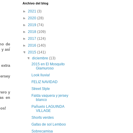
Archivo del blog
►
2021
(3)
►
2020
(28)
►
2019
(74)
►
2018
(109)
►
2017
(124)
mo de
►
2016
(140)
 y así
▼
2015
(141)
▼
diciembre
(13)
2015 en El Mosquito
 extra
Glamuroso
Look lluvia!
jersey
FELIZ NAVIDAD
Street Style
rero y
Falda vaquera y jersey
as en
blanco
Pañuelo LAGUINDA
ios!
VILLAGE
Shorts verdes
Gafas de sol Lemboo
Sobrecamisa