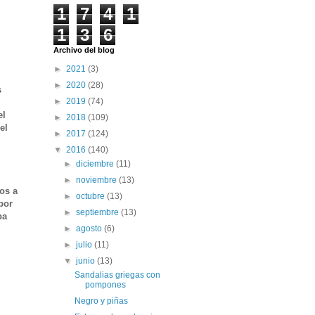
1
7
4
1
1
3
6
Archivo del blog
►
2021
(3)
►
2020
(28)
s
►
2019
(74)
el
►
2018
(109)
el
►
2017
(124)
▼
2016
(140)
►
diciembre
(11)
►
noviembre
(13)
os a
►
octubre
(13)
por
►
septiembre
(13)
ba
►
agosto
(6)
►
julio
(11)
▼
junio
(13)
Sandalias griegas con
pompones
Negro y piñas