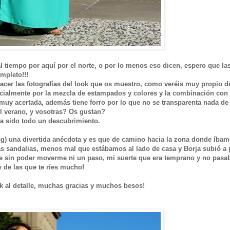
 tiempo por aquí por el norte, o por lo menos eso dicen, espero que la
ompleto!!!
cer las fotografías del look que os muestro, como veréis muy propio d
ecialmente por la mezcla de estampados y colores y la combinación con 
 muy acertada, además tiene forro por lo que no se transparenta nada de
el verano, y vosotras? Os gustan?
ha sido todo un descubrimiento.
g) una divertida anécdota y es que de camino hacia la zona donde íbam
las sandalias, menos mal que estábamos al lado de casa y Borja subió a 
alle sin poder moverme ni un paso, mi suerte que era temprano y no pasa
 de las que te ríes mucho!
ok al detalle, muchas gracias y muchos besos!