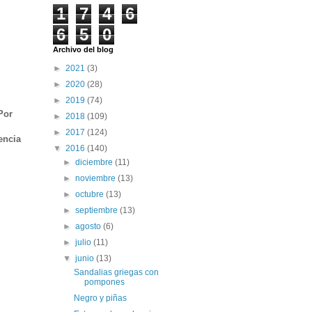
1
7
4
6
6
5
0
Archivo del blog
►
2021
(3)
►
2020
(28)
►
2019
(74)
Por
►
2018
(109)
►
2017
(124)
encia
▼
2016
(140)
►
diciembre
(11)
►
noviembre
(13)
►
octubre
(13)
►
septiembre
(13)
►
agosto
(6)
►
julio
(11)
▼
junio
(13)
Sandalias griegas con
pompones
Negro y piñas