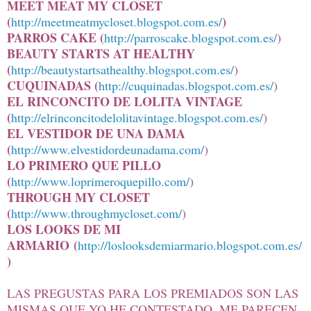
MEET MEAT MY CLOSET
(
)
http://meetmeatmycloset.blogspot.com.es/
PARROS CAKE (
http://parroscake.blogspot.com.es/
)
BEAUTY STARTS AT HEALTHY
(
http://beautystartsathealthy.blogspot.com.es/
)
CUQUINADAS (
http://cuquinadas.blogspot.com.es/
)
EL RINCONCITO DE LOLITA VINTAGE
(
http://elrinconcitodelolitavintage.blogspot.com.es/
)
EL VESTIDOR DE UNA DAMA
(
http://www.elvestidordeunadama.com/
)
LO PRIMERO QUE PILLO
(
http://www.loprimeroquepillo.com/
)
THROUGH MY CLOSET
(
http://www.throughmycloset.com/
)
LOS LOOKS DE MI
ARMARIO (
http://loslooksdemiarmario.blogspot.com.es/
)
LAS PREGUSTAS PARA LOS PREMIADOS SON LAS
MISMAS QUE YO HE CONTESTADO, ME PARECEN