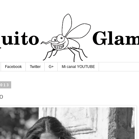
Facebook
Twitter
G+
Mi canal YOUTUBE
2013
jo