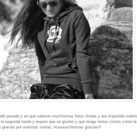
 del pasado y es que salieron muchísimas fotos chulas y era imposible subirl
o la segunda tanda y espero que os gusten y que tenga tantas visitas como la
s gracias por vuestras visitas, muuuuuchisimas gracias!!!