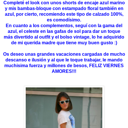
Completé el look con unos shorts de encaje azul marino
y mis bambas-bloque con estampado floral también en
azul, por cierto, recomiendo este tipo de calzado 100%,
es comodísimo.
En cuanto a los complementos, seguí con la gama del
azul, el celeste en las gafas de sol para dar un toque
más divertido al outfit y el bolso vintage, lo he adquirido
de mi querida madre que tiene muy buen gusto :)
Os deseo unas grandes vacaciones cargadas de mucho
descanso e ilusión y al que le toque trabajar, le mando
muchisima fuerza y millones de besos, FELIZ VIERNES
AMORES!!!