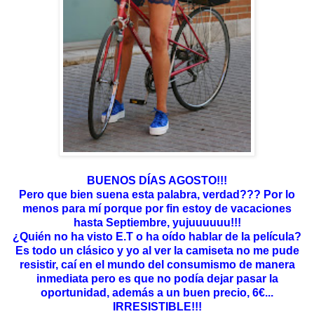
BUENOS DÍAS AGOSTO!!!
Pero que bien suena esta palabra, verdad??? Por lo
menos para mí porque por fin estoy de vacaciones
hasta Septiembre, yujuuuuuu!!!
¿Quién no ha visto E.T o ha oído hablar de la película?
Es todo un clásico y yo al ver la camiseta no me pude
resistir, caí en el mundo del consumismo de manera
inmediata pero es que no podía dejar pasar la
oportunidad, además a un buen precio, 6€...
IRRESISTIBLE!!!