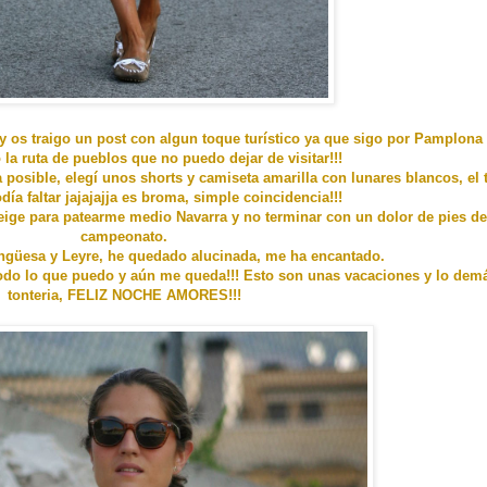
 y os traigo un post con algun toque turístico ya que sigo por Pamplona
la ruta de pueblos que no puedo dejar de visitar!!!
 posible, elegí unos shorts y camiseta amarilla con lunares blancos, el
ía faltar jajajajja es broma, simple coincidencia!!!
eige para patearme medio Navarra y no terminar con un dolor de pies de
campeonato.
ngüesa y Leyre, he quedado alucinada, me ha encantado.
todo lo que puedo y aún me queda!!! Esto son unas vacaciones y lo dem
tonteria, FELIZ NOCHE AMORES!!!