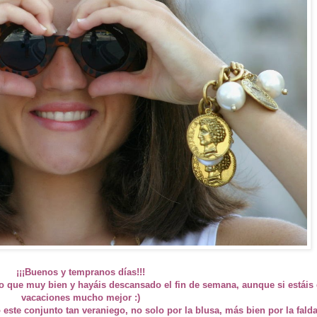
¡¡¡Buenos y tempranos días!!!
que muy bien y hayáis descansado el fin de semana, aunque si estáis
vacaciones mucho mejor :)
 este conjunto tan veraniego, no solo por la blusa, más bien por la fald