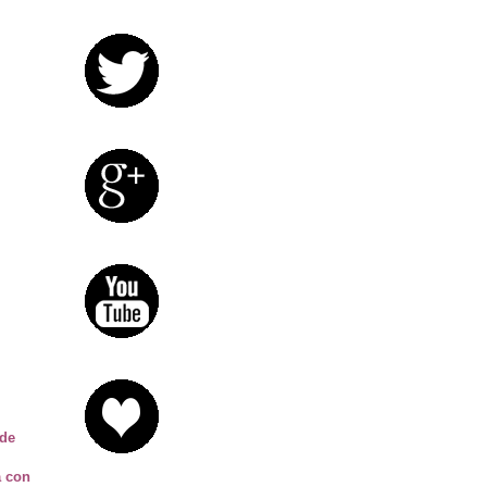
 de
a con