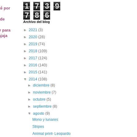
1
7
3
9
té por
7
8
6
 de
Archivo del blog
y para
►
2021
(3)
jaja
►
2020
(28)
►
2019
(74)
►
2018
(109)
►
2017
(124)
►
2016
(140)
►
2015
(141)
▼
2014
(108)
►
diciembre
(8)
►
noviembre
(7)
►
octubre
(5)
►
septiembre
(8)
▼
agosto
(9)
Mono y lunares
Stripes
Animal print- Leopardo