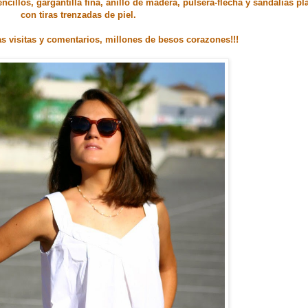
illos, gargantilla fina, anillo de madera, pulsera-flecha y sandalias pl
con tiras trenzadas de piel.
las visitas y comentarios, millones de besos corazones!!!