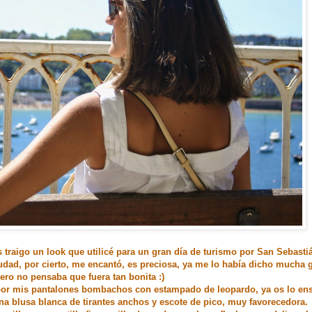
 traigo un look que utilicé para un gran día de turismo por San Sebasti
udad, por cierto, me encantó, es preciosa, ya me lo había dicho mucha 
ero no pensaba que fuera tan bonita :)
 por mis pantalones bombachos con estampado de leopardo, ya os lo en
una blusa blanca de tirantes anchos y escote de pico, muy favorecedora.