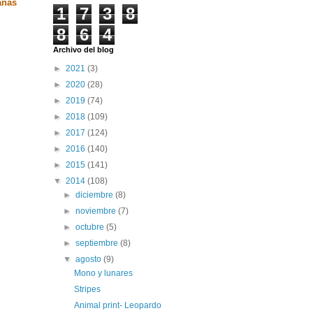
anas
1
7
3
8
8
6
4
Archivo del blog
►
2021
(3)
►
2020
(28)
►
2019
(74)
►
2018
(109)
►
2017
(124)
►
2016
(140)
►
2015
(141)
▼
2014
(108)
►
diciembre
(8)
►
noviembre
(7)
►
octubre
(5)
►
septiembre
(8)
▼
agosto
(9)
Mono y lunares
Stripes
Animal print- Leopardo