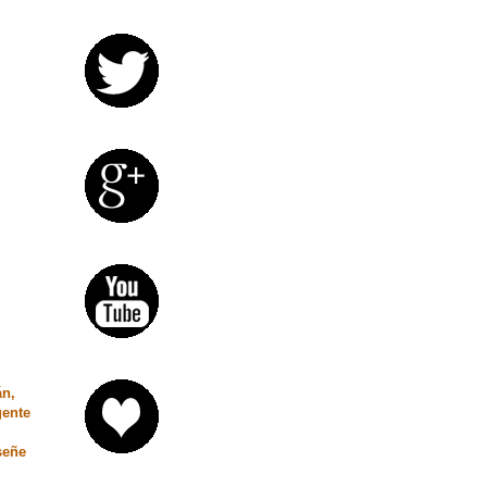
án,
gente
señe