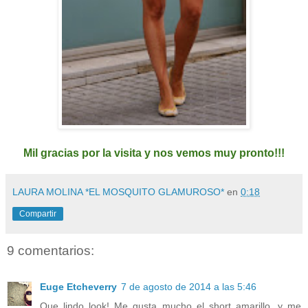
Mil gracias por la visita y nos vemos muy pronto!!!
LAURA MOLINA *EL MOSQUITO GLAMUROSO*
en
0:18
Compartir
9 comentarios:
Euge Etcheverry
7 de agosto de 2014 a las 5:46
Que lindo look! Me gusta mucho el short amarillo, y me