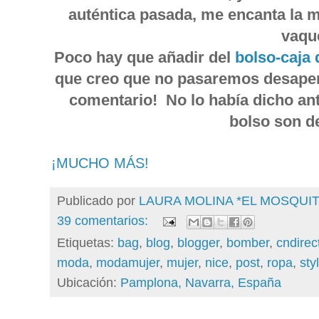
auténtica pasada, me encanta la me
vaqu
Poco hay que añadir del
bolso-caja 
que creo que no pasaremos desaper
comentario! No lo había dicho an
bolso son 
¡MUCHO MÁS!
Publicado por
LAURA MOLINA *EL MOSQU
39 comentarios:
Etiquetas:
bag
,
blog
,
blogger
,
bomber
,
cndirec
moda
,
modamujer
,
mujer
,
nice
,
post
,
ropa
,
sty
Ubicación:
Pamplona, Navarra, España