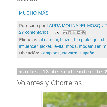
¡MUCHO MÁS!
Publicado por
LAURA MOLINA *EL MOSQU
27 comentarios:
Etiquetas:
almatrichi
,
blazer
,
blog
,
blogger
,
ch
influencer
,
jacket
,
levita
,
moda
,
modamujer
,
mu
Ubicación:
Pamplona, Navarra, España
martes, 13 de septiembre de 
Volantes y Chorreras