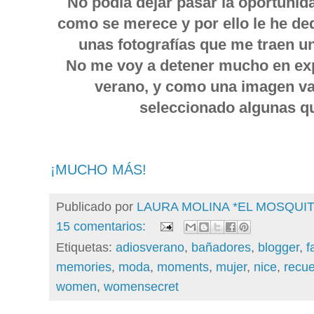
No podía dejar pasar la oportunid
como se merece y por ello le he de
unas fotografías que me traen 
No me voy a detener mucho en expl
verano, y como una imagen val
seleccionado algunas qu
¡MUCHO MÁS!
Publicado por
LAURA MOLINA *EL MOSQU
15 comentarios:
Etiquetas:
adiosverano
,
bañadores
,
blogger
,
f
memories
,
moda
,
moments
,
mujer
,
nice
,
recu
women
,
womensecret