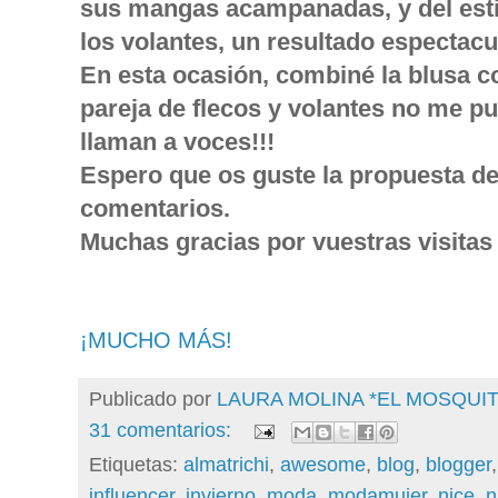
sus mangas acampanadas, y del estil
los volantes, un resultado espectacu
En esta ocasión, combiné la blusa c
pareja de flecos y volantes no me p
llaman a voces!!!
Espero que os guste la propuesta de
comentarios.
Muchas gracias por vuestras visitas y
¡MUCHO MÁS!
Publicado por
LAURA MOLINA *EL MOSQU
31 comentarios:
Etiquetas:
almatrichi
,
awesome
,
blog
,
blogger
influencer
,
invierno
,
moda
,
modamujer
,
nice
,
n