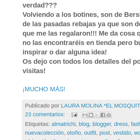
verdad???
Volviendo a los botines, son de Ber
de las pasadas rebajas ya que son de 
que me las regalaron!!! Me da cosa
no las encontraréis en tienda pero 
inspirar o dar alguna idea!
Os dejo con todos los detalles del p
visitas!
¡MUCHO MÁS!
Publicado por
LAURA MOLINA *EL MOSQU
23 comentarios:
Etiquetas:
almatrichi
,
blog
,
blogger
,
dress
,
fas
nuevacolección
,
otoño
,
outfit
,
post
,
vestido
,
w