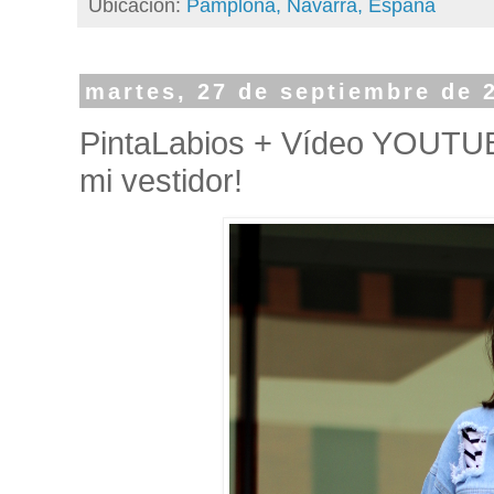
Ubicación:
Pamplona, Navarra, España
martes, 27 de septiembre de 
PintaLabios + Vídeo YOUTU
mi vestidor!