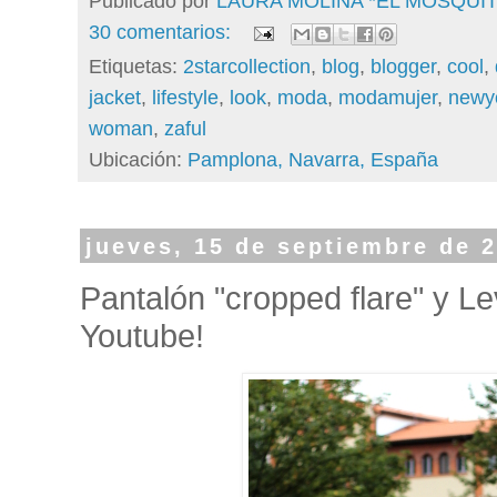
Publicado por
LAURA MOLINA *EL MOSQU
30 comentarios:
Etiquetas:
2starcollection
,
blog
,
blogger
,
cool
,
jacket
,
lifestyle
,
look
,
moda
,
modamujer
,
newy
woman
,
zaful
Ubicación:
Pamplona, Navarra, España
jueves, 15 de septiembre de 
Pantalón "cropped flare" y L
Youtube!