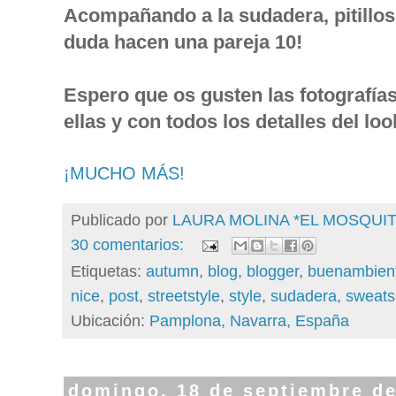
Acompañando a la sudadera, pitillos
duda hacen una pareja 10!
Espero que os gusten las fotografía
ellas y con todos los detalles del lo
¡MUCHO MÁS!
Publicado por
LAURA MOLINA *EL MOSQU
30 comentarios:
Etiquetas:
autumn
,
blog
,
blogger
,
buenambien
nice
,
post
,
streetstyle
,
style
,
sudadera
,
sweatsh
Ubicación:
Pamplona, Navarra, España
domingo, 18 de septiembre d