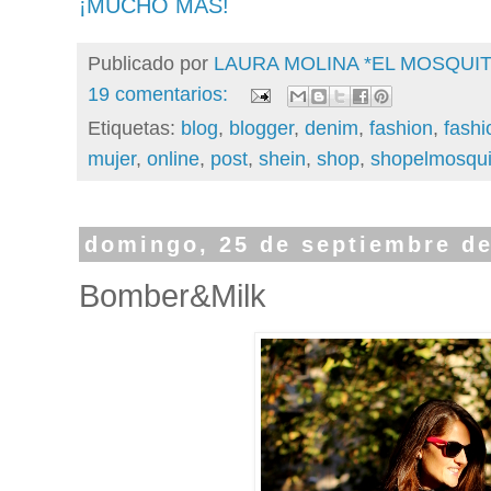
¡MUCHO MÁS!
Publicado por
LAURA MOLINA *EL MOSQU
19 comentarios:
Etiquetas:
blog
,
blogger
,
denim
,
fashion
,
fashi
mujer
,
online
,
post
,
shein
,
shop
,
shopelmosqui
domingo, 25 de septiembre d
Bomber&Milk