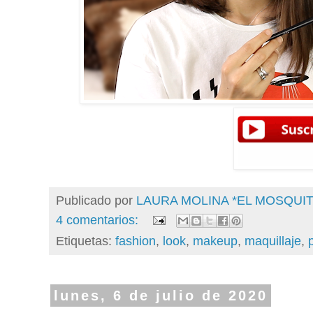
Publicado por
LAURA MOLINA *EL MOSQU
4 comentarios:
Etiquetas:
fashion
,
look
,
makeup
,
maquillaje
,
lunes, 6 de julio de 2020