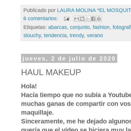
Publicado por
LAURA MOLINA *EL MOSQU
6 comentarios:
Etiquetas:
abarcas
,
conjunto
,
fashion
,
fotograf
slouchy
,
tendencia
,
trendy
,
verano
jueves, 2 de julio de 2020
HAUL MAKEUP
Hola!
Hacía tiempo que no subía a Youtube 
muchas ganas de compartir con vos
maquillaje.
Sinceramente, me he dejado algunos
quería que el vídeo se hiciera muy l