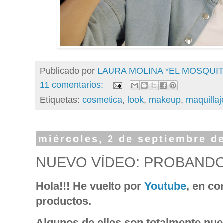
Publicado por
LAURA MOLINA *EL MOSQU
11 comentarios:
Etiquetas:
cosmetica
,
look
,
makeup
,
maquillaj
miércoles, 2 de septiembre d
NUEVO VÍDEO: PROBAND
Hola!!! He vuelto por
Youtube
, en c
productos.
Algunos de ellos son totalmente nuev