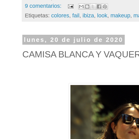
9 comentarios:
Etiquetas:
colores
,
fail
,
ibiza
,
look
,
makeup
,
ma
lunes, 20 de julio de 2020
CAMISA BLANCA Y VAQUE