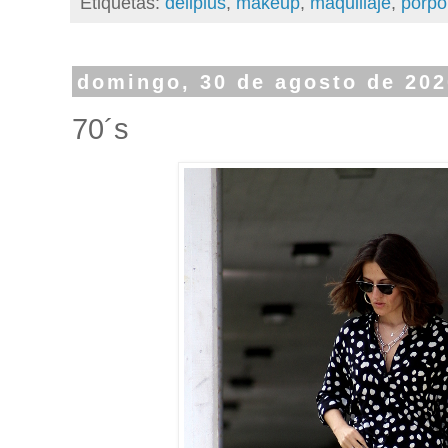
Etiquetas:
deliplus
,
makeup
,
maquillaje
,
porpo
domingo, 30 de agosto de 202
70´s