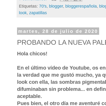
Etiquetas:
70's
,
blogger
,
bloggerespañola
,
blo
look
,
zapatillas
martes, 28 de julio de 2020
PROBANDO LA NUEVA PALE
Hola chicos!
En el último vídeo de Youtube, os en
la verdad que me gustó mucho, ya q
look con ella, las sombras pigmenta
difuminaban sin problema... en defin
aceptable.
Pues bien, el otro día me aventuré c