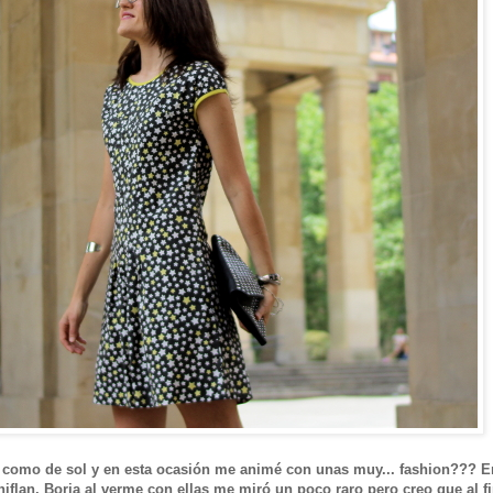
a como de sol y en esta ocasión me animé con unas muy... fashion??? En
iflan, Borja al verme con ellas me miró un poco raro pero creo que al fi