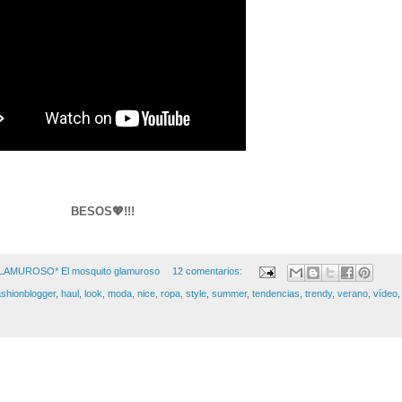
BESOS💖!!!
GLAMUROSO*
El mosquito glamuroso
12 comentarios:
ashionblogger
,
haul
,
look
,
moda
,
nice
,
ropa
,
style
,
summer
,
tendencias
,
trendy
,
verano
,
vídeo
,