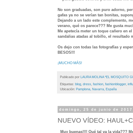
No son graduadas, son puro adorno, pero
gafas ya no se verían tan bonitas, su
Dejando a un lado este complemento, me 
verano, qué os parece??? Me gusta much
Me apetecía meter un toque cañero en el
sandalias atadas al tobillo, el resultado
Os dejo con todas las fotografías y espe
BESOS!!!
¡MUCHO MÁS!
Publicado por
LAURA MOLINA *EL MOSQUITO 
Etiquetas:
blog
,
dress
,
fashion
,
fashionblogger
,
inf
Ubicación:
Pamplona, Navarra, España
domingo, 25 de junio de 2017
NUEVO VÍDEO: HAUL+
Muy buenas!!!! Qué tal va la vida??? M