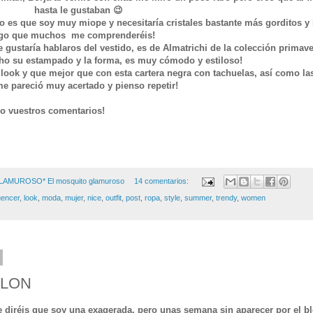
hasta le gustaban 😉
 es que soy muy miope y necesitaría cristales bastante más gorditos y 
pongo que muchos me comprenderéis!
gustaría hablaros del vestido, es de Almatrichi de la colección primave
o su estampado y la forma, es muy cómodo y estiloso!
 look y que mejor que con esta cartera negra con tachuelas, así como la
 me pareció muy acertado y pienso repetir!
ro vuestros comentarios!
GLAMUROSO*
El mosquito glamuroso
14 comentarios:
luencer
,
look
,
moda
,
mujer
,
nice
,
outfit
,
post
,
ropa
,
style
,
summer
,
trendy
,
women
CLON
e diréis que soy una exagerada, pero unas semana sin aparecer por el b