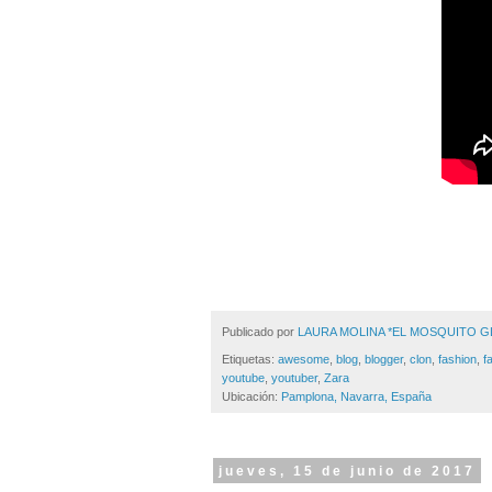
Publicado por
LAURA MOLINA *EL MOSQUITO 
Etiquetas:
awesome
,
blog
,
blogger
,
clon
,
fashion
,
f
youtube
,
youtuber
,
Zara
Ubicación:
Pamplona, Navarra, España
jueves, 15 de junio de 2017