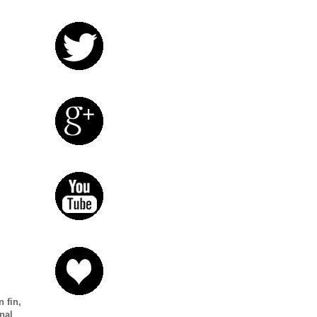
 fin,
nal