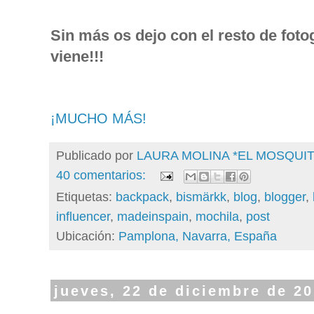
Sin más os dejo con el resto de foto
viene!!!
¡MUCHO MÁS!
Publicado por
LAURA MOLINA *EL MOSQU
40 comentarios:
Etiquetas:
backpack
,
bismärkk
,
blog
,
blogger
,
influencer
,
madeinspain
,
mochila
,
post
Ubicación:
Pamplona, Navarra, España
jueves, 22 de diciembre de 2