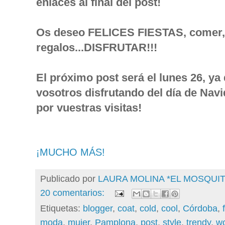
enlaces al final del post!
Os deseo FELICES FIESTAS, comer, b
regalos...DISFRUTAR!!!
El próximo post será el lunes 26, y
vosotros disfrutando del día de Nav
por vuestras visitas!
¡MUCHO MÁS!
Publicado por
LAURA MOLINA *EL MOSQU
20 comentarios:
Etiquetas:
blogger
,
coat
,
cold
,
cool
,
Córdoba
,
moda
,
mujer
,
Pamplona
,
post
,
style
,
trendy
,
w