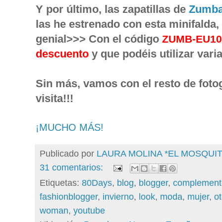
Y por último, las zapatillas de
Zumb
las he estrenado con esta minifalda,
genial>>> Con el código
ZUMB-EU10
descuento
 y que podéis utilizar vari
Sin más, vamos con el resto de fotog
visita!!!
¡MUCHO MÁS!
Publicado por
LAURA MOLINA *EL MOSQU
31 comentarios:
Etiquetas:
80Days
,
blog
,
blogger
,
complement
fashionblogger
,
invierno
,
look
,
moda
,
mujer
,
o
woman
,
youtube