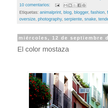
10 comentarios:
Etiquetas:
animalprint
,
blog
,
blogger
,
fashion
,
oversize
,
photography
,
serpiente
,
snake
,
tend
miércoles, 12 de septiembre 
El color mostaza