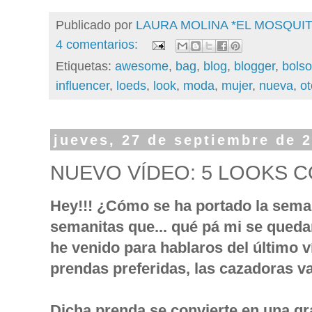
Publicado por
LAURA MOLINA *EL MOSQU
4 comentarios:
Etiquetas:
awesome
,
bag
,
blog
,
blogger
,
bolso
influencer
,
loeds
,
look
,
moda
,
mujer
,
nueva
,
o
jueves, 27 de septiembre de 
NUEVO VÍDEO: 5 LOOKS 
Hey!!! ¿Cómo se ha portado la sema
semanitas que... qué pá mi se queda
he venido para hablaros del último 
prendas preferidas, las cazadoras v
Dicha prenda se convierte en una gr