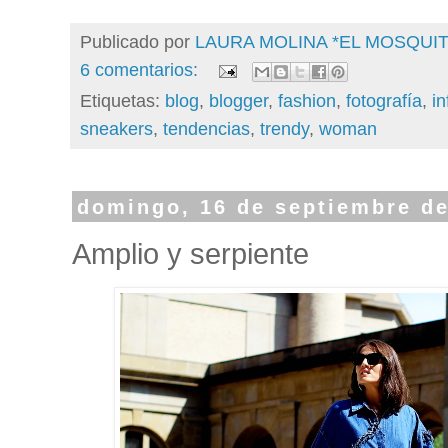
Publicado por
LAURA MOLINA *EL MOSQU
6 comentarios:
Etiquetas:
blog
,
blogger
,
fashion
,
fotografía
,
in
sneakers
,
tendencias
,
trendy
,
woman
domingo, 16 de septiembre d
Amplio y serpiente