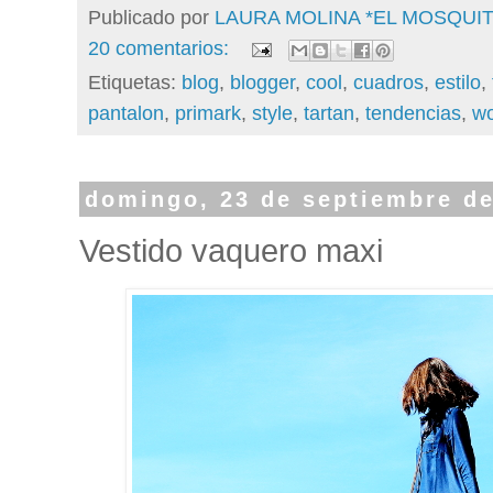
Publicado por
LAURA MOLINA *EL MOSQU
20 comentarios:
Etiquetas:
blog
,
blogger
,
cool
,
cuadros
,
estilo
,
pantalon
,
primark
,
style
,
tartan
,
tendencias
,
w
domingo, 23 de septiembre d
Vestido vaquero maxi