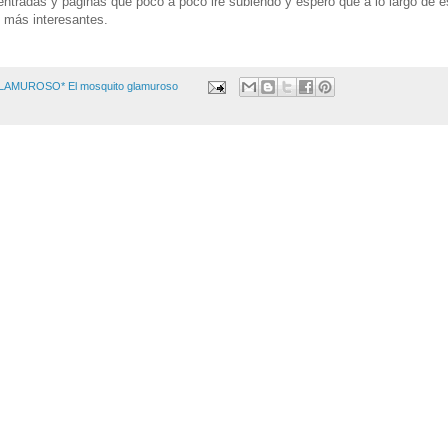
tradas y páginas que poco a poco iré subiendo y espero que a lo largo de e
z más interesantes.
GLAMUROSO*
El mosquito glamuroso