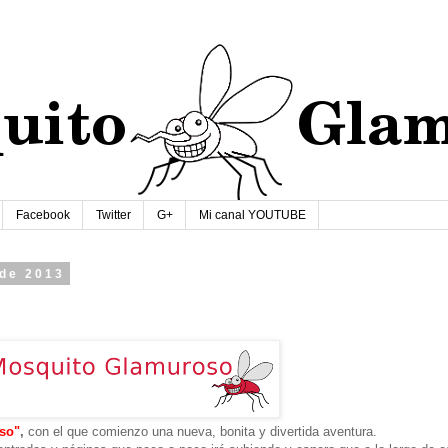
Facebook
Twitter
G+
Mi canal YOUTUBE
 de 2013
so"
,
con el que comienzo una nueva, bonita y divertida aventura.