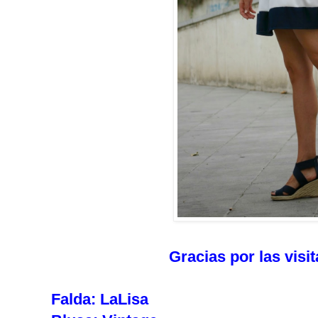
Gracias por las visi
Falda: LaLisa