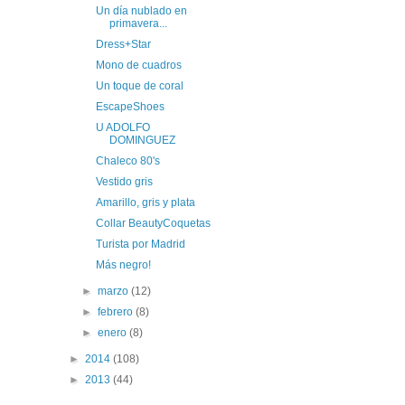
Un día nublado en
primavera...
Dress+Star
Mono de cuadros
Un toque de coral
EscapeShoes
U ADOLFO
DOMINGUEZ
Chaleco 80's
Vestido gris
Amarillo, gris y plata
Collar BeautyCoquetas
Turista por Madrid
Más negro!
►
marzo
(12)
►
febrero
(8)
►
enero
(8)
►
2014
(108)
►
2013
(44)