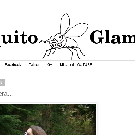
Facebook
Twitter
G+
Mi canal YOUTUBE
15
ra...