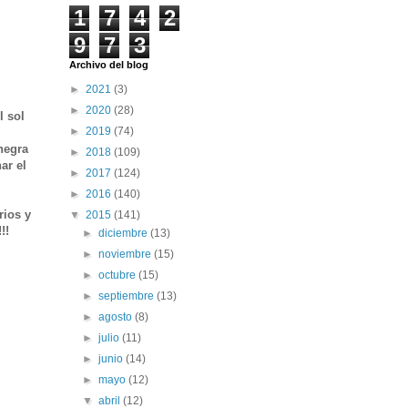
1
7
4
2
9
7
3
Archivo del blog
►
2021
(3)
►
2020
(28)
l sol
►
2019
(74)
negra
►
2018
(109)
ar el
►
2017
(124)
►
2016
(140)
rios y
▼
2015
(141)
!!!
►
diciembre
(13)
►
noviembre
(15)
►
octubre
(15)
►
septiembre
(13)
►
agosto
(8)
►
julio
(11)
►
junio
(14)
►
mayo
(12)
▼
abril
(12)