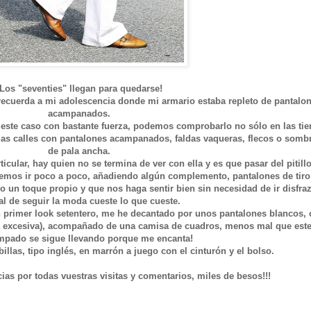
¡Los "seventies" llegan para quedarse!
recuerda a mi adolescencia donde mi armario estaba repleto de pantalo
acampanados.
ste caso con bastante fuerza, podemos comprobarlo no sólo en las tie
as calles con pantalones acampanados, faldas vaqueras, flecos o somb
de pala ancha.
icular, hay quien no se termina de ver con ella y es que pasar del pitillo
mos ir poco a poco, añadiendo algún complemento, pantalones de tir
 un toque propio y que nos haga sentir bien sin necesidad de ir disfra
al de seguir la moda cueste lo que cueste.
n primer look setentero, me he decantado por unos pantalones blancos,
a excesiva), acompañado de una camisa de cuadros, menos mal que este
mpado se sigue llevando porque me encanta!
llas, tipo inglés, en marrón a juego con el cinturón y el bolso.
as por todas vuestras visitas y comentarios, miles de besos!!!