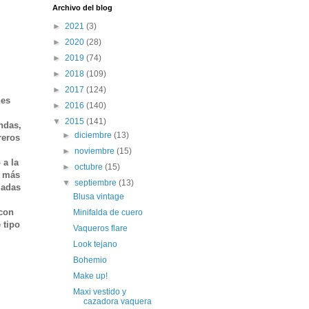
Archivo del blog
►
2021
(3)
►
2020
(28)
►
2019
(74)
►
2018
(109)
►
2017
(124)
nes
►
2016
(140)
▼
2015
(141)
ndas,
►
diciembre
(13)
reros
►
noviembre
(15)
 a la
►
octubre
(15)
o más
▼
septiembre
(13)
zadas
Blusa vintage
 con
Minifalda de cuero
 tipo
Vaqueros flare
Look tejano
Bohemio
Make up!
Maxi vestido y
cazadora vaquera