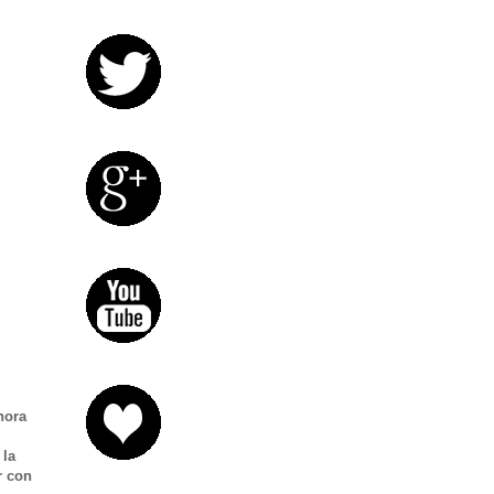
hora
 la
r con