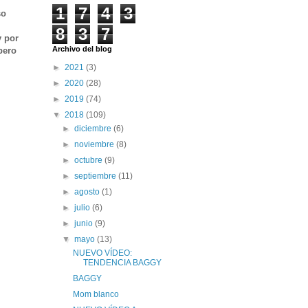
1
7
4
3
so
8
3
7
y por
Archivo del blog
pero
►
2021
(3)
►
2020
(28)
►
2019
(74)
▼
2018
(109)
►
diciembre
(6)
►
noviembre
(8)
►
octubre
(9)
►
septiembre
(11)
►
agosto
(1)
►
julio
(6)
►
junio
(9)
▼
mayo
(13)
NUEVO VÍDEO:
TENDENCIA BAGGY
BAGGY
Mom blanco