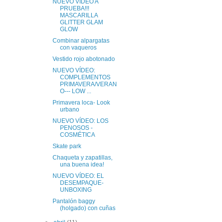
NUEVO VÍDEO A
PRUEBA!!!
MASCARILLA
GLITTER GLAM
GLOW
Combinar alpargatas
con vaqueros
Vestido rojo abotonado
NUEVO VÍDEO:
COMPLEMENTOS
PRIMAVERA/VERAN
O--- LOW ...
Primavera loca- Look
urbano
NUEVO VÍDEO: LOS
PENOSOS -
COSMÉTICA
Skate park
Chaqueta y zapatillas,
una buena idea!
NUEVO VÍDEO: EL
DESEMPAQUE-
UNBOXING
Pantalón baggy
(holgado) con cuñas