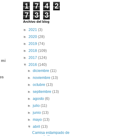
1
7
4
2
7
3
3
Archivo del blog
►
2021
(3)
►
2020
(28)
►
2019
(74)
►
2018
(109)
►
2017
(124)
 mi
▼
2016
(140)
►
diciembre
(11)
es
►
noviembre
(13)
►
octubre
(13)
►
septiembre
(13)
►
agosto
(6)
►
julio
(11)
►
junio
(13)
►
mayo
(13)
▼
abril
(13)
Camisa estampado de