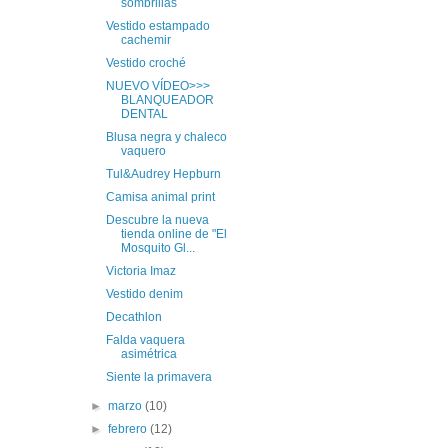
sombrillas
Vestido estampado
cachemir
Vestido croché
NUEVO VÍDEO>>>
BLANQUEADOR
DENTAL
Blusa negra y chaleco
vaquero
Tul&Audrey Hepburn
Camisa animal print
Descubre la nueva
tienda online de "El
Mosquito Gl...
Victoria Imaz
Vestido denim
Decathlon
Falda vaquera
asimétrica
Siente la primavera
►
marzo
(10)
►
febrero
(12)