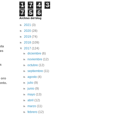
1
7
4
3
7
5
6
Archivo del blog
►
2021
(3)
►
2020
(28)
►
2019
(74)
►
2018
(109)
sta
▼
2017
(124)
 es
►
diciembre
(6)
►
noviembre
(12)
s
►
octubre
(12)
►
septiembre
(11)
►
agosto
(4)
 oro
ento.
►
julio
(9)
►
junio
(9)
►
mayo
(13)
►
abril
(12)
►
marzo
(11)
►
febrero
(12)