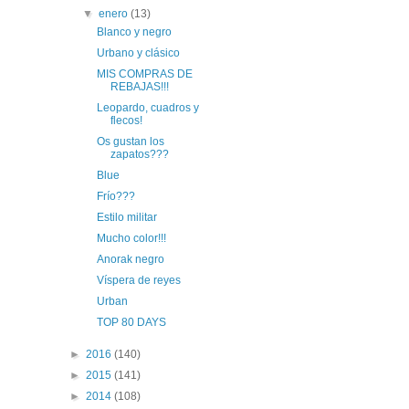
▼
enero
(13)
Blanco y negro
Urbano y clásico
MIS COMPRAS DE
REBAJAS!!!
Leopardo, cuadros y
flecos!
Os gustan los
zapatos???
Blue
Frío???
Estilo militar
Mucho color!!!
Anorak negro
Víspera de reyes
Urban
TOP 80 DAYS
►
2016
(140)
►
2015
(141)
►
2014
(108)